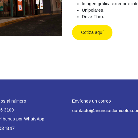
Imagen gráfica exterior e int
Unipolares.
Drive Thru.
Cotiza aquí
os al número
Envíenos un correo
16 3100
contacto@anuncioslumicolor.c
ríbenos por WhatsApp
8 1347​