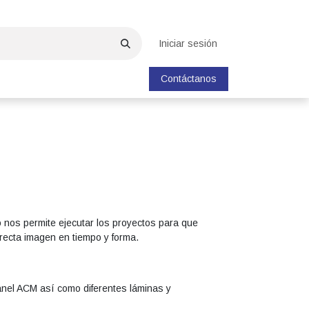
Iniciar sesión
Contáctanos
riz
Casos de Éxito
Banca y Servcios Financieros
Certificaciones
 nos permite ejecutar los proyectos para que
recta imagen en tiempo y forma.
nel ACM así como diferentes láminas y